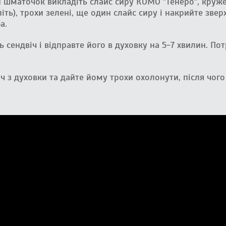
 шматочок викладіть слайс сиру КОМО "Тенеро", круже
ть), трохи зелені, ще один слайс сиру і накрийте звер
а.
ь сендвіч і відправте його в духовку на 5-7 хвилин. По
іч з духовки та дайте йому трохи охолонути, після чог