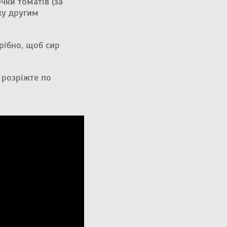
чки томатів (за
ху другим
трібно, щоб сир
о розріжте по