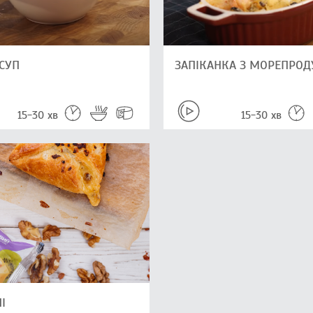
СУП
ЗАПІКАНКА З МОРЕПРОД
15-30 хв
15-30 хв
І