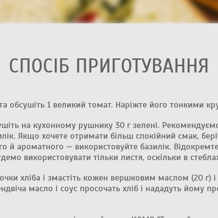
СПОСІБ ПРИГОТУВАННЯ
та обсушіть 1 великий томат. Наріжте його тонкими к
ушіть на кухонному рушнику 30 г зелені. Рекомендуєм
лік. Якщо хочете отримати більш спокійний смак, бері
го й ароматного — використовуйте базилік. Відокремте
удемо використовувати тільки листя, оскільки в стеблах
очки хліба і змастіть кожен вершковим маслом (20 г) і 
ендвіча масло і соус просочать хліб і нададуть йому п