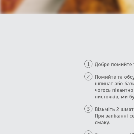
Добре помийте 
Помийте та обс
шпинат або бази
чогось пікантно
листочків, ми б
Візьміть 2 шмат
При запіканні с
смаку.