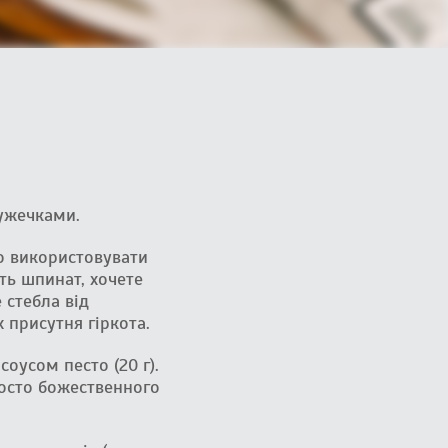
ружечками.
о використовувати
ть шпинат, хочете
 стебла від
 присутня гіркота.
соусом песто (20 г).
росто божественного