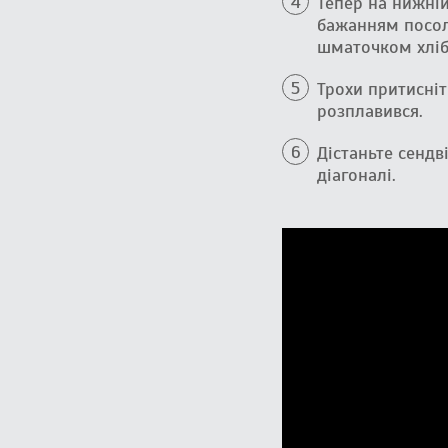
Тепер на нижній
бажанням посолі
шматочком хліб
Трохи притисніт
розплавився.
Дістаньте сендв
діагоналі.