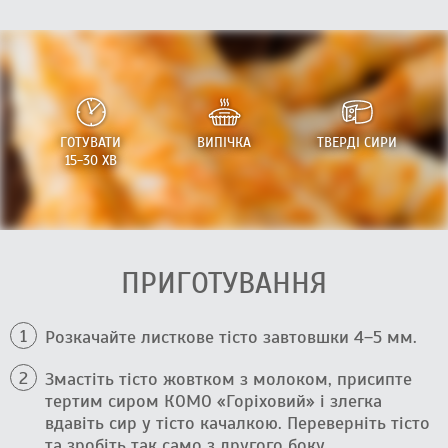
ГОТУВАТИ
ВИПІЧКА
ТВЕРДІ СИРИ
15-30 ХВ
ПРИГОТУВАННЯ
Розкачайте листкове тісто завтовшки 4–5 мм.
Змастіть тісто жовтком з молоком, присипте
тертим сиром КОМО «Горіховий» і злегка
вдавіть сир у тісто качалкою. Переверніть тісто
та зробіть так само з другого боку.