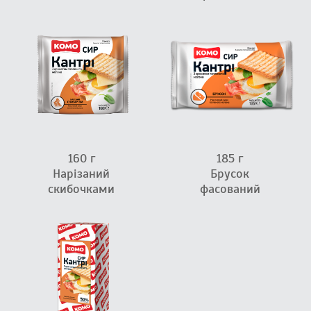
160 г
185 г
Нарізаний
Брусок
скибочками
фасований