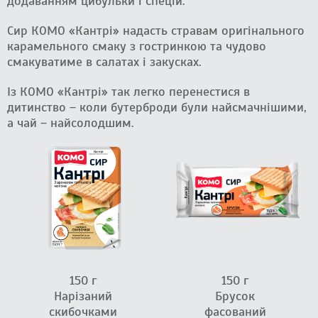
додаванням цибульки і спецій.
Сир КОМО «Кантрі» надасть стравам оригінального
карамельного смаку з гостринкою та чудово
смакуватиме в салатах і закусках.
Із КОМО «Кантрі» так легко перенестися в
дитинство – коли бутерброди були найсмачнішими,
а чай – найсолодшим.
150 г
150 г
Нарізаний
Брусок
скибочками
фасований