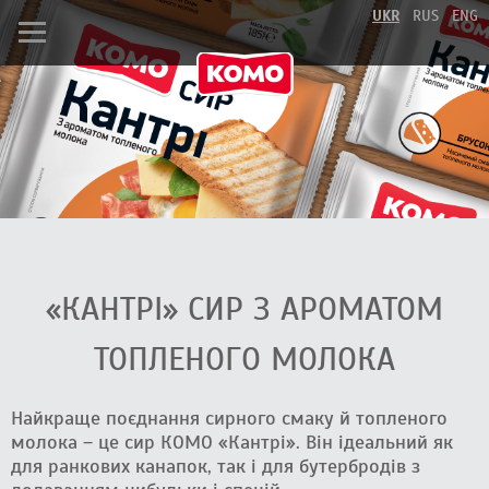
UKR
RUS
ENG
«КАНТРІ» СИР З АРОМАТОМ
ТОПЛЕНОГО МОЛОКА
Найкраще поєднання сирного смаку й топленого
молока – це сир КОМО «Кантрі». Він ідеальний як
для ранкових канапок, так і для бутербродів з